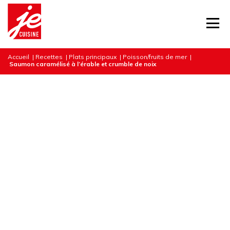
Accueil
|
Recettes
|
Plats principaux
|
Poisson/fruits de mer
|
Saumon caramélisé à l’érable et crumble de noix