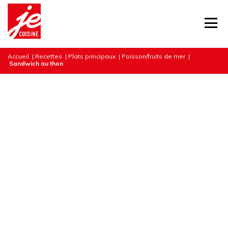
Accueil
|
Recettes
|
Plats principaux
|
Poisson/fruits de mer
|
Sandwich au thon