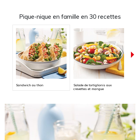
Pique-nique en famille en 30 recettes
Sandwich au thon
Salade de tortiglionis aux
Rocky
crevettes et mangue