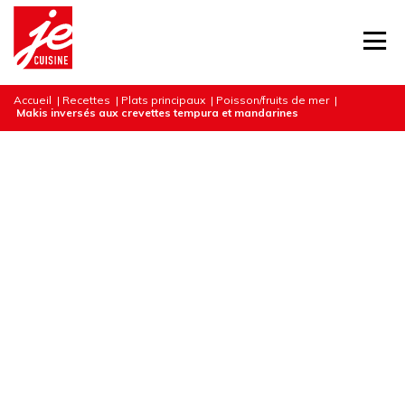
Accueil
|
Recettes
|
Plats principaux
|
Poisson/fruits de mer
|
Makis inversés aux crevettes tempura et mandarines