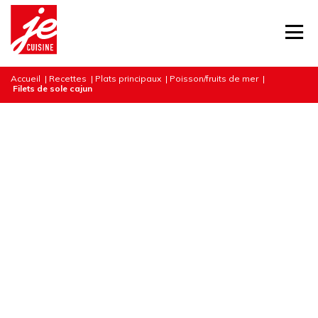
Accueil
|
Recettes
|
Plats principaux
|
Poisson/fruits de mer
|
Filets de sole cajun