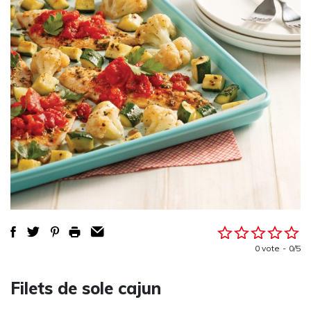
0 vote
0/5
Filets de sole cajun