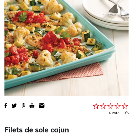
0 vote
0/5
Filets de sole cajun