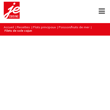
Accueil
|
Recettes
|
Plats principaux
|
Poisson/fruits de mer
|
Filets de sole cajun