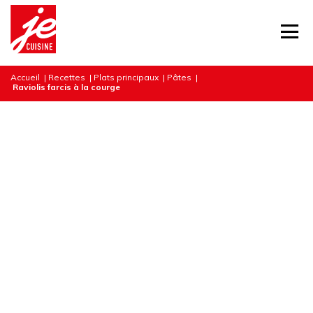
Accueil
|
Recettes
|
Plats principaux
|
Pâtes
|
Raviolis farcis à la courge