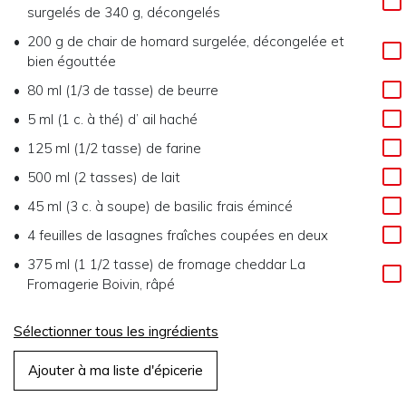
surgelés de 340 g, décongelés
200 g
de
chair de homard surgelée, décongelée et
bien égouttée
80 ml (1/3 de tasse)
de
beurre
5 ml (1 c. à thé)
d’
ail haché
125 ml (1/2 tasse)
de
farine
500 ml (2 tasses)
de
lait
45 ml (3 c. à soupe)
de
basilic frais émincé
4 feuilles
de
lasagnes fraîches coupées en deux
375 ml (1 1/2 tasse)
de
fromage cheddar La
Fromagerie Boivin, râpé
Sélectionner tous les ingrédients
Ajouter à ma liste d'épicerie