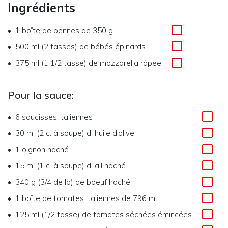
Ingrédients
1
boîte de pennes de 350 g
500 ml (2 tasses)
de
bébés épinards
375 ml (1 1/2 tasse)
de
mozzarella râpée
Pour la sauce:
6
saucisses italiennes
30 ml (2 c. à soupe)
d’
huile d’olive
1
oignon haché
15 ml (1 c. à soupe)
d’
ail haché
340 g (3/4 de lb)
de
boeuf haché
1
boîte de tomates italiennes de 796 ml
125 ml (1/2 tasse)
de
tomates séchées émincées