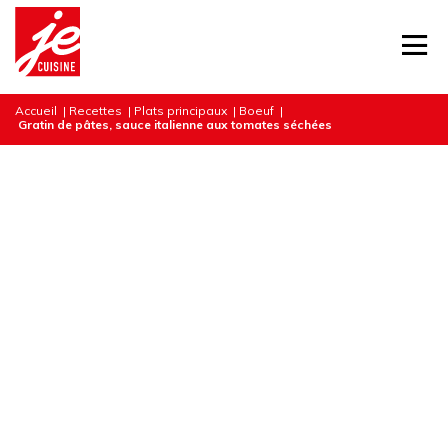
Accueil
|
Recettes
|
Plats principaux
|
Boeuf
|
Gratin de pâtes, sauce italienne aux tomates séchées