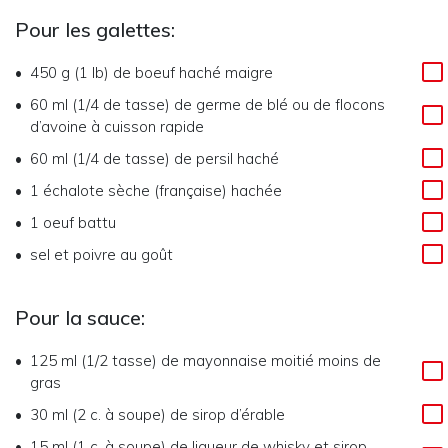
Pour les galettes:
450 g (1 lb)
de
boeuf haché maigre
60 ml (1/4 de tasse)
de
germe de blé ou de flocons
d’avoine à cuisson rapide
60 ml (1/4 de tasse)
de
persil haché
1
échalote sèche (française) hachée
1
oeuf battu
sel et poivre au goût
Pour la sauce:
125 ml (1/2 tasse)
de
mayonnaise moitié moins de
gras
30 ml (2 c. à soupe)
de
sirop d’érable
15 ml (1 c. à soupe)
de
liqueur de whisky et sirop