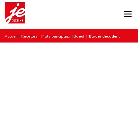
Accueil
|
Recettes
|
Plats principaux
|
Boeuf
|
Burger décadent