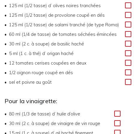
125 ml (1/2 tasse)
d’
olives noires tranchées
125 ml (1/2 tasse)
de
provolone coupé en dés
125 ml (1/2 tasse)
de
salami tranché (de type Roma)
60 ml (1/4 de tasse)
de
tomates séchées émincées
30 ml (2 c. à soupe)
de
basilic haché
5 ml (1 c. à thé)
d’
origan haché
12
tomates cerises coupées en deux
1/2
oignon rouge coupé en dés
sel et poivre au goût
Pour la vinaigrette:
80 ml (1/3 de tasse)
d’
huile d’olive
30 ml (2 c. à soupe)
de
vinaigre de vin rouge
15 ml (1 c. à soupe)
d’
ail haché finement