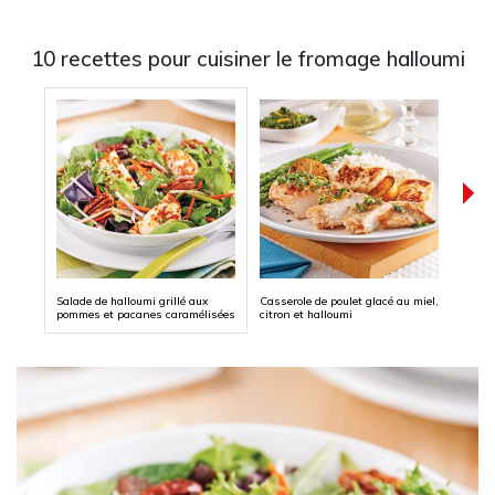
10 recettes pour cuisiner le fromage halloumi
Salade de halloumi grillé aux
Casserole de poulet glacé au miel,
Broche
pommes et pacanes caramélisées
citron et halloumi
tomat