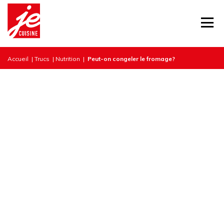
Accueil
|
Trucs
|
Nutrition
|
Peut-on congeler le fromage?