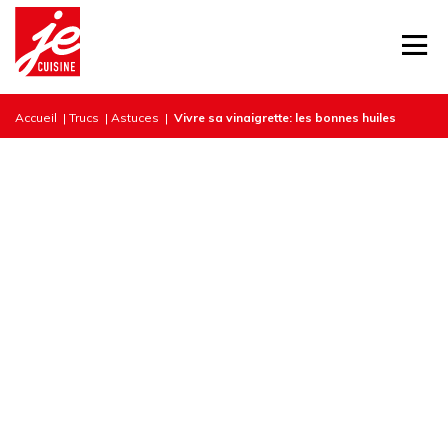
Accueil
|
Trucs
|
Astuces
|
Vivre sa vinaigrette: les bonnes huiles