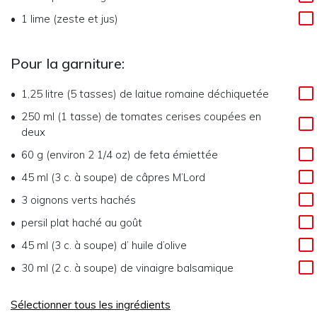
1
lime (zeste et jus)
Pour la garniture:
1,25 litre (5 tasses)
de
laitue romaine déchiquetée
250 ml (1 tasse)
de
tomates cerises coupées en
deux
60 g (environ 2 1/4 oz)
de
feta émiettée
45 ml (3 c. à soupe)
de
câpres M’Lord
3
oignons verts hachés
persil plat haché au goût
45 ml (3 c. à soupe)
d’
huile d’olive
30 ml (2 c. à soupe)
de
vinaigre balsamique
Sélectionner tous les ingrédients