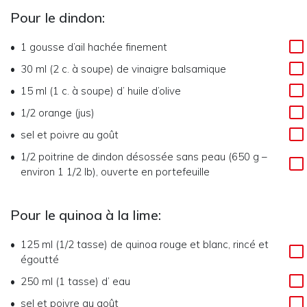
Pour le dindon:
1
gousse d’ail hachée finement
30 ml (2 c. à soupe)
de
vinaigre balsamique
15 ml (1 c. à soupe)
d’
huile d’olive
1/2
orange (jus)
sel et poivre au goût
1/2
poitrine de dindon désossée sans peau (650 g –
environ 1 1/2 lb), ouverte en portefeuille
Pour le quinoa à la lime:
125 ml (1/2 tasse)
de
quinoa rouge et blanc, rincé et
égoutté
250 ml (1 tasse)
d’
eau
sel et poivre au goût