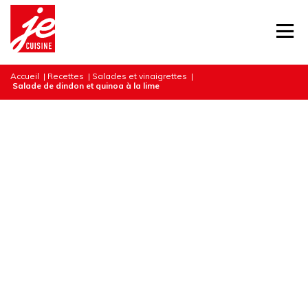
Accueil
|
Recettes
|
Salades et vinaigrettes
|
Salade de dindon et quinoa à la lime