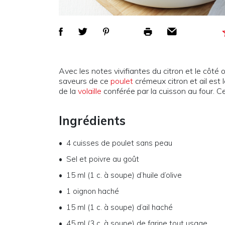
Avec les notes vivifiantes du citron et le côté 
saveurs de ce
poulet
crémeux citron et ail est 
de la
volaille
conférée par la cuisson au four. C
Ingrédients
4 cuisses de poulet sans peau
Sel et poivre au goût
15 ml (1 c. à soupe) d’huile d’olive
1 oignon haché
15 ml (1 c. à soupe) d’ail haché
45 ml (3 c. à soupe) de farine tout usage