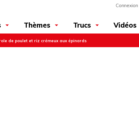
Connexion
Vidéos
s
Thèmes
Trucs
ole de poulet et riz crémeux aux épinards