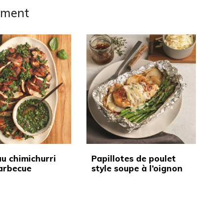
ement
au chimichurri
Papillotes de poulet
barbecue
style soupe à l’oignon