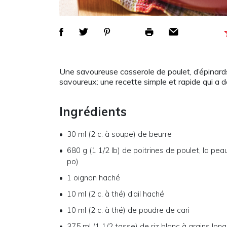
Une savoureuse casserole de poulet, d’épinards
savoureux: une recette simple et rapide qui a d
Ingrédients
30 ml (2 c. à soupe) de beurre
680 g (1 1/2 lb) de poitrines de poulet, la p
po)
1 oignon haché
10 ml (2 c. à thé) d’ail haché
10 ml (2 c. à thé) de poudre de cari
375 ml (1 1/2 tasse) de riz blanc à grains lon