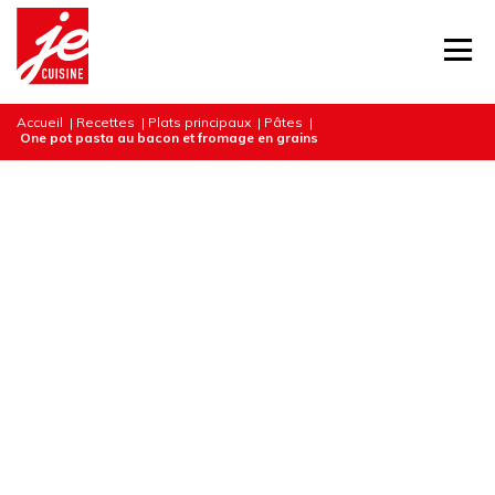
Accueil
|
Recettes
|
Plats principaux
|
Pâtes
|
One pot pasta au bacon et fromage en grains