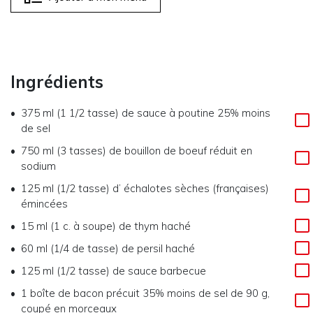
Ingrédients
375 ml (1 1/2 tasse)
de
sauce à poutine 25% moins
de sel
750 ml (3 tasses)
de
bouillon de boeuf réduit en
sodium
125 ml (1/2 tasse)
d’
échalotes sèches (françaises)
émincées
15 ml (1 c. à soupe)
de
thym haché
60 ml (1/4 de tasse)
de
persil haché
125 ml (1/2 tasse)
de
sauce barbecue
1
boîte de bacon précuit 35% moins de sel de 90 g,
coupé en morceaux