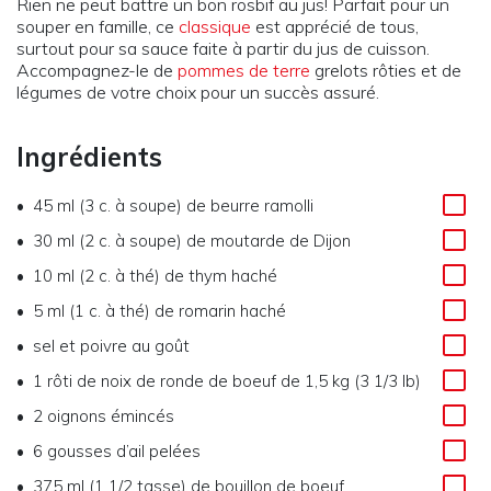
Rien ne peut battre un bon rosbif au jus! Parfait pour un
souper en famille, ce
classique
est apprécié de tous,
surtout pour sa sauce faite à partir du jus de cuisson.
Accompagnez-le de
pommes de terre
grelots rôties et de
légumes de votre choix pour un succès assuré.
Ingrédients
45 ml (3 c. à soupe)
de
beurre ramolli
30 ml (2 c. à soupe)
de
moutarde de Dijon
10 ml (2 c. à thé)
de
thym haché
5 ml (1 c. à thé)
de
romarin haché
sel et poivre au goût
1
rôti de noix de ronde de boeuf de 1,5 kg (3 1/3 lb)
2
oignons émincés
6
gousses d’ail pelées
375 ml (1 1/2 tasse)
de
bouillon de boeuf