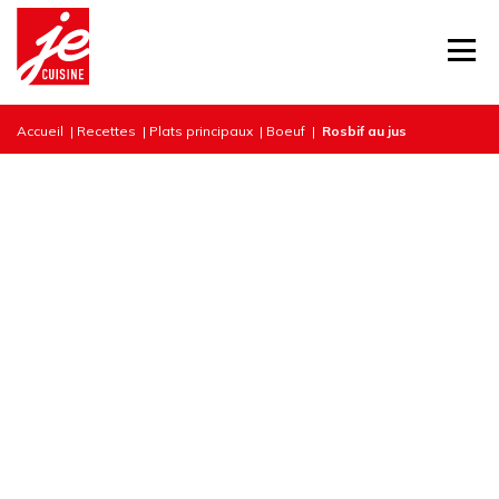
Accueil
|
Recettes
|
Plats principaux
|
Boeuf
|
Rosbif au jus