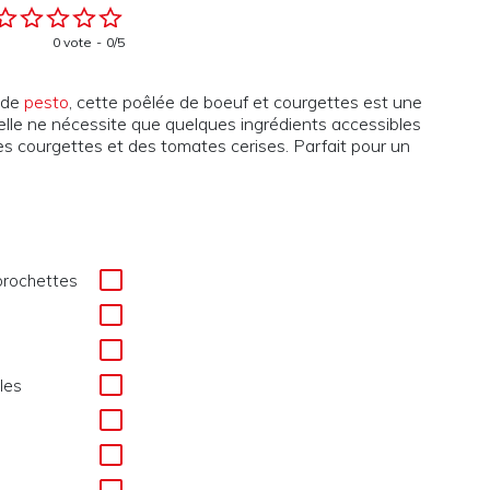
0 vote
0/5
s de
pesto
, cette poêlée de boeuf et courgettes est une
’elle ne nécessite que quelques ingrédients accessibles
des courgettes et des tomates cerises. Parfait pour un
 brochettes
les