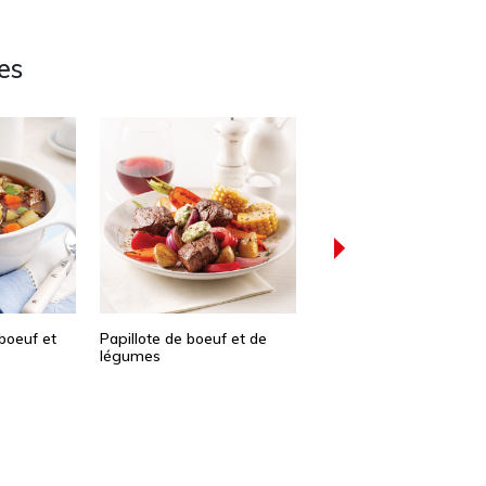
es
boeuf et
Papillote de boeuf et de
Boeuf africain
légumes