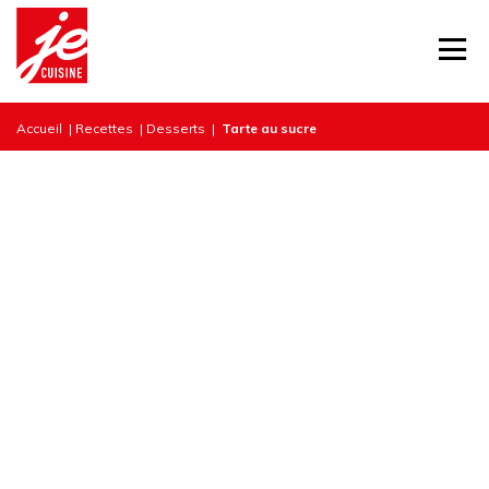
Accueil
|
Recettes
|
Desserts
|
Tarte au sucre