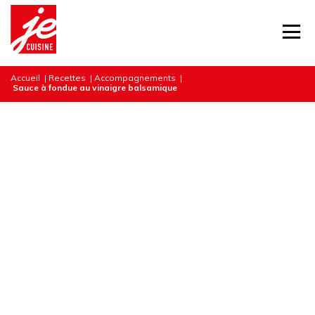
Accueil
|
Recettes
|
Accompagnements
|
Sauce à fondue au vinaigre balsamique