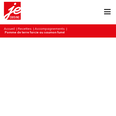
Accueil
|
Recettes
|
Accompagnements
|
Pomme de terre farcie au saumon fumé