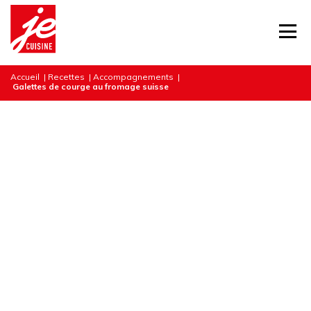
Accueil
|
Recettes
|
Accompagnements
|
Galettes de courge au fromage suisse