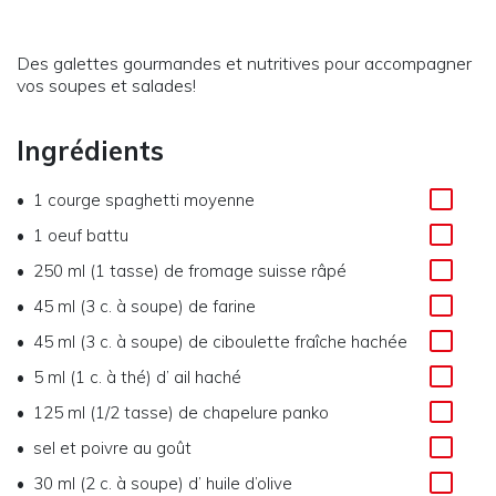
Des galettes gourmandes et nutritives pour accompagner
vos soupes et salades!
Ingrédients
1
courge spaghetti moyenne
1
oeuf battu
250 ml (1 tasse)
de
fromage suisse râpé
45 ml (3 c. à soupe)
de
farine
45 ml (3 c. à soupe)
de
ciboulette fraîche hachée
5 ml (1 c. à thé)
d’
ail haché
125 ml (1/2 tasse)
de
chapelure panko
sel et poivre au goût
30 ml (2 c. à soupe)
d’
huile d’olive